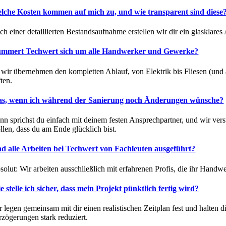
lche Kosten kommen auf mich zu, und wie transparent sind diese
ch einer detaillierten Bestandsaufnahme erstellen wir dir ein glasklare
mmert Techwert sich um alle Handwerker und Gewerke?
, wir übernehmen den kompletten Ablauf, von Elektrik bis Fliesen (und
ten.
s, wenn ich während der Sanierung noch Änderungen wünsche?
nn sprichst du einfach mit deinem festen Ansprechpartner, und wir ver
llen, dass du am Ende glücklich bist.
nd alle Arbeiten bei Techwert von Fachleuten ausgeführt?
solut: Wir arbeiten ausschließlich mit erfahrenen Profis, die ihr Hand
e stelle ich sicher, dass mein Projekt pünktlich fertig wird?
r legen gemeinsam mit dir einen realistischen Zeitplan fest und halte
rzögerungen stark reduziert.