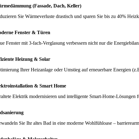
rmedämmung (Fassade, Dach, Keller)
duzieren Sie Wärmeverluste drastisch und sparen Sie bis zu 40% Heiz
derne Fenster & Türen
ue Fenster mit 3-fach-Verglasung verbessern nicht nur die Energiebilan
fiziente Heizung & Solar
timierung Ihrer Heizanlage oder Umstieg auf erneuerbare Energien (z
ektroinstallation & Smart Home
raltete Elektrik modernisieren und intelligente Smart-Home-Lösungen fü
dsanierung
rwandeln Sie Ihr altes Bad in eine moderne Wohlfühloase – barrierear