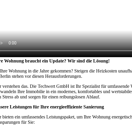
re Wohnung braucht ein Update? Wir sind die Lösung!
t Ihre Wohnung in die Jahre gekommen? Steigen die Heizkosten unaufha
 Berlin stehen vor diesen Herausforderungen.
r verstehen das. Die Techwert GmbH ist Ihr Spezialist für umfassende 
rwandeln Ihre Immobilie in ein modernes, komfortables und wertstabil
n Stress ab und sorgen für einen reibungslosen Ablauf.
sere Leistungen für Ihre energieeffiziente Sanierung
r bieten ein umfassendes Leistungspaket, um Ihre Wohnung energetisch
nsparungen für Sie: