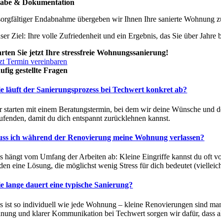
abe & Dokumentation
orgfältiger Endabnahme übergeben wir Ihnen Ihre sanierte Wohnung z
er Ziel: Ihre volle Zufriedenheit und ein Ergebnis, das Sie über Jahre b
arten Sie jetzt Ihre stressfreie Wohnungssanierung!
tzt Termin vereinbaren
ufig gestellte Fragen
e läuft der Sanierungsprozess bei Techwert konkret ab?
r starten mit einem Beratungstermin, bei dem wir deine Wünsche und de
ufenden, damit du dich entspannt zurücklehnen kannst.
ss ich während der Renovierung meine Wohnung verlassen?
s hängt vom Umfang der Arbeiten ab: Kleine Eingriffe kannst du oft v
nden eine Lösung, die möglichst wenig Stress für dich bedeutet (vielleic
e lange dauert eine typische Sanierung?
s ist so individuell wie jede Wohnung – kleine Renovierungen sind m
anung und klarer Kommunikation bei Techwert sorgen wir dafür, dass al