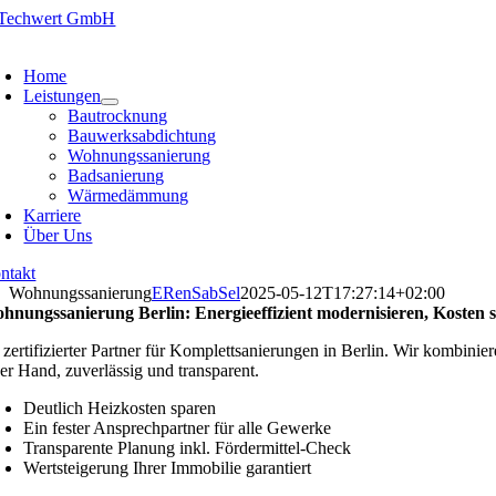
Zum
Inhalt
oggle
springen
avigation
Home
Leistungen
Bautrocknung
Bauwerksabdichtung
Wohnungssanierung
Badsanierung
Wärmedämmung
Karriere
Über Uns
ntakt
Wohnungssanierung
ERenSabSel
2025-05-12T17:27:14+02:00
hnungssanierung Berlin: Energieeffizient modernisieren, Kosten 
r zertifizierter Partner für Komplettsanierungen in Berlin. Wir kombini
ner Hand, zuverlässig und transparent.
Deutlich Heizkosten sparen
Ein fester Ansprechpartner für alle Gewerke
Transparente Planung inkl. Fördermittel-Check
Wertsteigerung Ihrer Immobilie garantiert