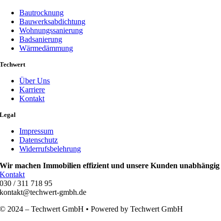
einfach – wir prüfen schnell, ob wir Ihr Objekt betreuen können und
Bautrocknung
vereinbaren zeitnah einen Termin.
Bauwerksabdichtung
Wohnungssanierung
Badsanierung
Wärmedämmung
Techwert
Über Uns
Karriere
Kontakt
Legal
Impressum
Datenschutz
Widerrufsbelehrung
Wir machen Immobilien effizient und unsere Kunden unabhängig
Kontakt
030 / 311 718 95
kontakt@techwert-gmbh.de
© 2024 – Techwert GmbH • Powered by Techwert GmbH