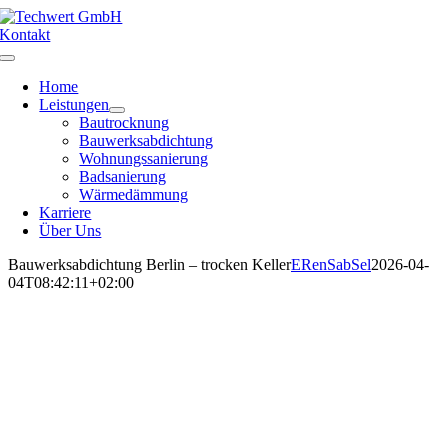
Zum
Inhalt
Kontakt
springen
Toggle
Navigation
Home
Leistungen
Bautrocknung
Bauwerksabdichtung
Wohnungssanierung
Badsanierung
Wärmedämmung
Karriere
Über Uns
Bauwerksabdichtung Berlin – trocken Keller
ERenSabSel
2026-04-
04T08:42:11+02:00
Schützen Sie Ihre Immobilie