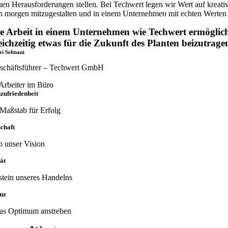
uen Herausforderungen stellen. Bei Techwert legen wir Wert auf kreativ
n morgen mitzugestalten und in einem Unternehmen mit echten Werten un
e Arbeit in einem Unternehmen wie Techwert ermöglich
eichzeitig etwas für die Zukunft des Planten beizutrage
ri Selmani
schäftsführer – Techwert GmbH
ufriedenheit
Maßstab für Erfolg
chaft
b unser Vision
ät
tein unseres Handelns
nz
das Optimum anstreben