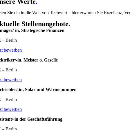
nsere Werte
.
eten Sie ein in die Welt von Techwert – hier erwarten Sie Exzellenz, 
ktuelle Stellenangebote
.
nager/-in, Strategische Finanzen
 – Berlin
tzt bewerben
ektriker/-in, Meister o. Geselle
 – Berlin
tzt bewerben
rtriebler/-in, Solar und Wärmepumpen
 – Berlin
tzt bewerben
sistent/-in der Geschäftsführung
 – Berlin