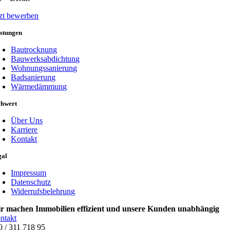
tzt bewerben
istungen
Bautrocknung
Bauwerksabdichtung
Wohnungssanierung
Badsanierung
Wärmedämmung
chwert
Über Uns
Karriere
Kontakt
gal
Impressum
Datenschutz
Widerrufsbelehrung
r machen Immobilien effizient und unsere Kunden unabhängig
ntakt
0 / 311 718 95