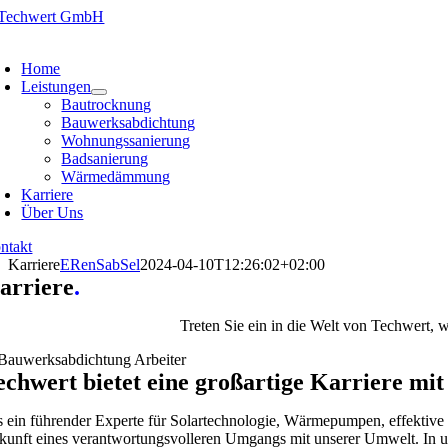
Zum
Inhalt
oggle
springen
avigation
Home
Leistungen
Bautrocknung
Bauwerksabdichtung
Wohnungssanierung
Badsanierung
Wärmedämmung
Karriere
Über Uns
ntakt
Karriere
ERenSabSel
2024-04-10T12:26:02+02:00
arriere
.
Treten Sie ein in die Welt von Techwert, w
echwert bietet eine großartige Karriere mi
s ein führender Experte für Solartechnologie, Wärmepumpen, effektive
kunft eines verantwortungsvolleren Umgangs mit unserer Umwelt. In uns