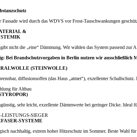
bstanzschutz
e Fassade wird durch das WDVS vor Frost-Tauschwankungen geschützt.
ATERIAL &
YSTEMIK
 gibt nicht die „eine“ Dämmung. Wir wählen das System passend zur A
g: Bei Brandschutzvorgaben in Berlin nutzen wir ausschließlich M
RALWOLLE (STEINWOLLE)
brennbar, diffusionsoffen (das Haus „atmet“), exzellenter Schallschutz.
lung für Altbau
(STYROPOR)
günstig, sehr leicht, exzellente Dämmwerte bei geringer Dicke. Ideal f
S-LEISTUNGS-SIEGER
FASER-SYSTEME
isch nachhaltig, extrem hoher Hitzeschutz im Sommer. Beste Wahl fü