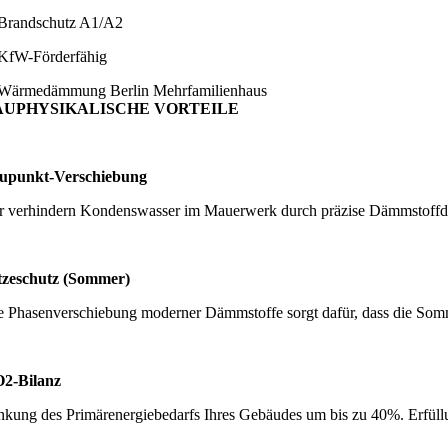
Brandschutz A1/A2
KfW-Förderfähig
AUPHYSIKALISCHE VORTEILE
upunkt-Verschiebung
r verhindern Kondenswasser im Mauerwerk durch präzise Dämmstoffd
tzeschutz (Sommer)
e Phasenverschiebung moderner Dämmstoffe sorgt dafür, dass die Somm
2-Bilanz
nkung des Primärenergiebedarfs Ihres Gebäudes um bis zu 40%. Erfül