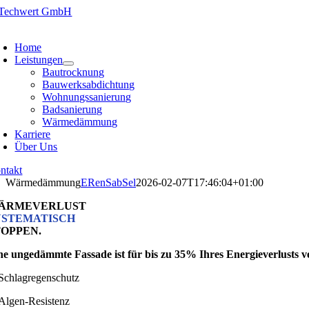
Zum
Inhalt
oggle
springen
avigation
Home
Leistungen
Bautrocknung
Bauwerksabdichtung
Wohnungssanierung
Badsanierung
Wärmedämmung
Karriere
Über Uns
ntakt
Wärmedämmung
ERenSabSel
2026-02-07T17:46:04+01:00
ÄRMEVERLUST
YSTEMATISCH
TOPPEN.
ne ungedämmte Fassade ist für bis zu 35% Ihres Energieverlusts v
Schlagregenschutz
Algen-Resistenz