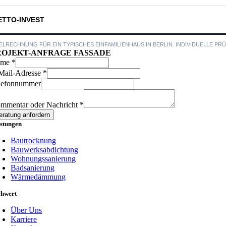
ETTO-INVEST
PIELRECHNUNG FÜR EIN TYPISCHES EINFAMILIENHAUS IN BERLIN. INDIVIDUELLE P
ROJEKT-ANFRAGE FASSADE
ame
*
Mail-Adresse
*
ame
lefonnummer
er
mmentar oder Nachricht
*
il-
eratung anfordern
resse
istungen
Bautrocknung
Bauwerksabdichtung
Wohnungssanierung
Badsanierung
Wärmedämmung
chwert
Über Uns
Karriere