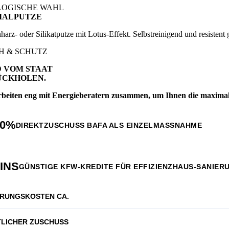
OGISCHE WAHL
IALPUTZE
nharz- oder Silikatputze mit Lotus-Effekt. Selbstreinigend und resiste
SH & SCHUTZ
 VOM STAAT
ÜCKHOLEN.
rbeiten eng mit Energieberatern zusammen, um Ihnen die maximal
20%
DIREKTZUSCHUSS BAFA ALS EINZELMASSNAHME
INS
GÜNSTIGE KFW-KREDITE FÜR EFFIZIENZHAUS-SANIER
ERUNGSKOSTEN CA.
TLICHER ZUSCHUSS