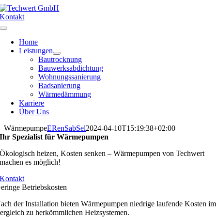
Zum
Inhalt
Kontakt
springen
Toggle
Navigation
Home
Leistungen
Bautrocknung
Bauwerksabdichtung
Wohnungssanierung
Badsanierung
Wärmedämmung
Karriere
Über Uns
Wärmepumpe
ERenSabSel
2024-04-10T15:19:38+02:00
Ihr Spezialist für Wärmepumpen
Ökologisch heizen, Kosten senken – Wärmepumpen von Techwert
machen es möglich!
Kontakt
eringe Betriebskosten
ach der Installation bieten Wärmepumpen niedrige laufende Kosten im
ergleich zu herkömmlichen Heizsystemen.