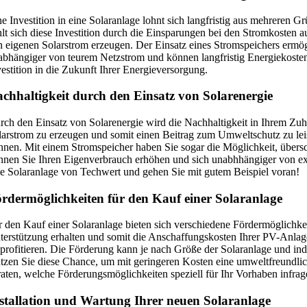
ne Investition in eine Solaranlage lohnt sich langfristig aus mehreren
hlt sich diese Investition durch die Einsparungen bei den Stromkosten 
n eigenen Solarstrom erzeugen. Der Einsatz eines Stromspeichers ermögl
abhängiger von teurem Netzstrom und können langfristig Energiekosten s
vestition in die Zukunft Ihrer Energieversorgung.
chhaltigkeit durch den Einsatz von Solarenergie
rch den Einsatz von Solarenergie wird die Nachhaltigkeit in Ihrem Zuha
larstrom zu erzeugen und somit einen Beitrag zum Umweltschutz zu leis
nnen. Mit einem Stromspeicher haben Sie sogar die Möglichkeit, übers
nnen Sie Ihren Eigenverbrauch erhöhen und sich unabhhängiger von ext
ne Solaranlage von Techwert und gehen Sie mit gutem Beispiel voran!
rdermöglichkeiten für den Kauf einer Solaranlage
r den Kauf einer Solaranlage bieten sich verschiedene Fördermöglichkei
terstützung erhalten und somit die Anschaffungskosten Ihrer PV-Anlag
 profitieren. Die Förderung kann je nach Größe der Solaranlage und indi
tzen Sie diese Chance, um mit geringeren Kosten eine umweltfreundlich
raten, welche Förderungsmöglichkeiten speziell für Ihr Vorhaben infrag
stallation und Wartung Ihrer neuen Solaranlage