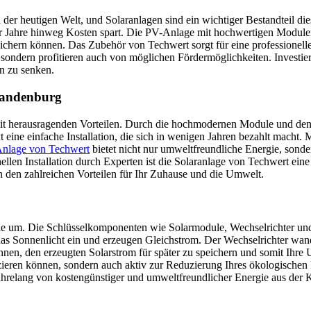
n der heutigen Welt, und Solaranlagen sind ein wichtiger Bestandteil 
r Jahre hinweg Kosten spart. Die PV-Anlage mit hochwertigen Modulen 
eichern können. Das Zubehör von Techwert sorgt für eine professionell
, sondern profitieren auch von möglichen Fördermöglichkeiten. Investie
en zu senken.
Brandenburg
t herausragenden Vorteilen. Durch die hochmodernen Module und den l
 eine einfache Installation, die sich in wenigen Jahren bezahlt macht.
nlage von Techwert
bietet nicht nur umweltfreundliche Energie, sondern
ellen Installation durch Experten ist die Solaranlage von Techwert ein
n den zahlreichen Vorteilen für Ihr Zuhause und die Umwelt.
rgie um. Die Schlüsselkomponenten wie Solarmodule, Wechselrichter u
das Sonnenlicht ein und erzeugen Gleichstrom. Der Wechselrichter wand
Ihnen, den erzeugten Solarstrom für später zu speichern und somit Ihr
zieren können, sondern auch aktiv zur Reduzierung Ihres ökologischen
jahrelang von kostengünstiger und umweltfreundlicher Energie aus der 