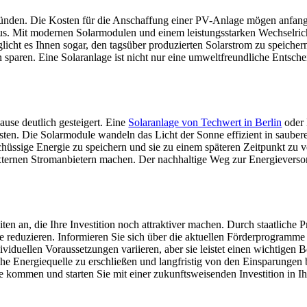
 Gründen. Die Kosten für die Anschaffung einer PV-Anlage mögen anfang
aus. Mit modernen Solarmodulen und einem leistungsstarken Wechselricht
icht es Ihnen sogar, den tagsüber produzierten Solarstrom zu speicher
paren. Eine Solaranlage ist nicht nur eine umweltfreundliche Entschei
use deutlich gesteigert. Eine
Solaranlage von Techwert in Berlin
oder 
ten. Die Solarmodule wandeln das Licht der Sonne effizient in saubere
chüssige Energie zu speichern und sie zu einem späteren Zeitpunkt zu
ernen Stromanbietern machen. Der nachhaltige Weg zur Energieversorgu
ten an, die Ihre Investition noch attraktiver machen. Durch staatlich
e reduzieren. Informieren Sie sich über die aktuellen Förderprogramme
viduellen Voraussetzungen variieren, aber sie leistet einen wichtigen 
e Energiequelle zu erschließen und langfristig von den Einsparungen b
e kommen und starten Sie mit einer zukunftsweisenden Investition in I