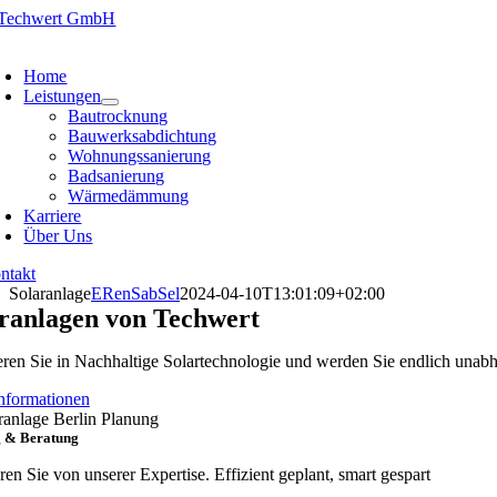
Zum
Inhalt
oggle
springen
avigation
Home
Leistungen
Bautrocknung
Bauwerksabdichtung
Wohnungssanierung
Badsanierung
Wärmedämmung
Karriere
Über Uns
ntakt
Solaranlage
ERenSabSel
2024-04-10T13:01:09+02:00
ranlagen von Techwert
eren Sie in Nachhaltige Solartechnologie und werden Sie endlich unab
nformationen
 & Beratung
eren Sie von unserer Expertise. Effizient geplant, smart gespart