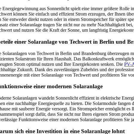
e Energiegewinnung aus Sonnenlicht spielt eine immer größere Rolle i
chwert können Sie einfach und effizient Strom erzeugen, der Ihnen übe
n Sie entweder direkt nutzen oder in einem Stromspeicher für später sp
nsatz einer Solaranlage tragen Sie nicht nur zu mehr Nachhaltigkeit bei
chwert und nutzen Sie die Kraft der Sonne, um langfristig Energiekost
rteile einer Solaranlage von Techwert in Berlin und 
e Solaranlagen von Techwert in Berlin und Brandenburg überzeugen mi
fizienten Solarstrom für Ihren Haushalt. Das Balkonkraftwerk ermöglicht
zeugten Strom optimal nutzen und Ihre Energiekosten senken. Die
PV-A
chhaltige Zukunft. Dank des zuverlässigen Zubehörs und der profession
nnenenergie mit einer Solaranlage von Techwert und profitieren Sie vo
nktionsweise einer modernen Solaranlage
derne Solaranlagen wandeln Sonnenlicht effizient in elektrische Ene
nen eine nachhaltige Energiequelle zu bieten. Die Solarmodule fangen 
hause mit sauberer Energie versorgt. Ein Stromspeicher ermöglicht es 
sammenspiel sorgt dafür, dass Sie nicht nur Ihren eigenen Strom produ
verlässige Funktionsweise einer modernen Solaranlage profitieren Sie 
rum sich eine Investition in eine Solaranlage lohnt