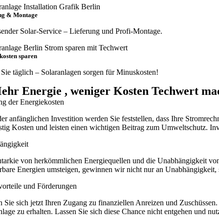
ng & Montage
ender Solar-Service – Lieferung und Profi-Montage.
kosten sparen
Sie täglich – Solaranlagen sorgen für Minuskosten!
ehr
Energie
, weniger
Kosten
Techwert mac
g der Energiekosten
er anfänglichen Investition werden Sie feststellen, dass Ihre Stromrec
istig Kosten und leisten einen wichtigen Beitrag zum Umweltschutz. Inv
ngigkeit
tarkie von herkömmlichen Energiequellen und die Unabhängigkeit von 
rbare Energien umsteigen, gewinnen wir nicht nur an Unabhängigkeit, 
vorteile und Förderungen
n Sie sich jetzt Ihren Zugang zu finanziellen Anreizen und Zuschüssen. 
nlage zu erhalten. Lassen Sie sich diese Chance nicht entgehen und nut