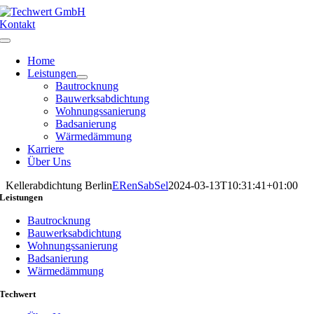
Zum
Inhalt
Kontakt
springen
Toggle
Navigation
Home
Leistungen
Bautrocknung
Bauwerksabdichtung
Wohnungssanierung
Badsanierung
Wärmedämmung
Karriere
Über Uns
Kellerabdichtung Berlin
ERenSabSel
2024-03-13T10:31:41+01:00
Leistungen
Bautrocknung
Bauwerksabdichtung
Wohnungssanierung
Badsanierung
Wärmedämmung
Techwert