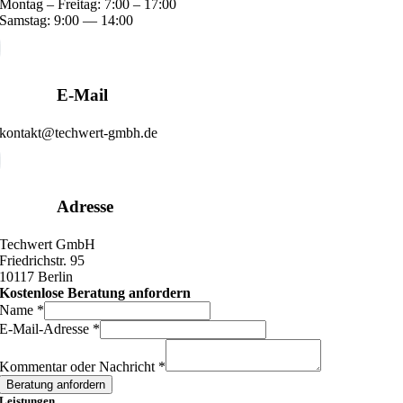
Montag – Freitag: 7:00 – 17:00
Samstag: 9:00 — 14:00
E-Mail
kontakt@techwert-gmbh.de
Adresse
Techwert GmbH
Friedrichstr. 95
10117 Berlin
Kostenlose Beratung anfordern
Name
*
E-Mail-Adresse
*
Name
Kommentar
Kommentar oder Nachricht
*
oder
Beratung anfordern
Leistungen